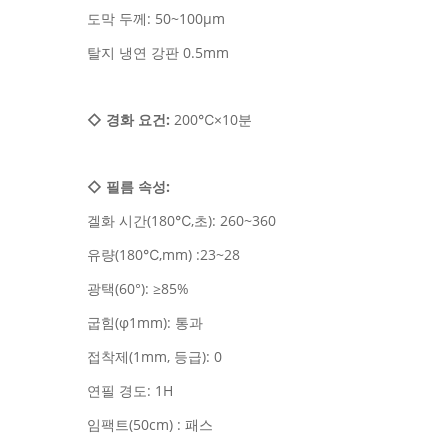
도막 두께: 50~100μm
탈지 냉연 강판 0.5mm
◇
경화 요건:
200℃×10분
◇
필름 속성:
겔화 시간(180℃,초): 260~360
유량(180℃,mm) :23~28
광택(60°): ≥85%
굽힘(φ1mm): 통과
접착제(1mm, 등급): 0
연필 경도: 1H
임팩트(50cm) : 패스