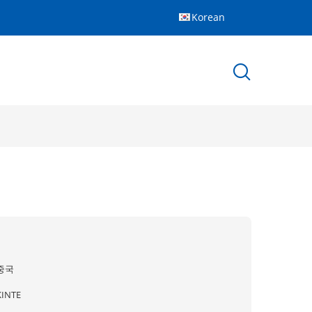
Korean
중국
KINTE