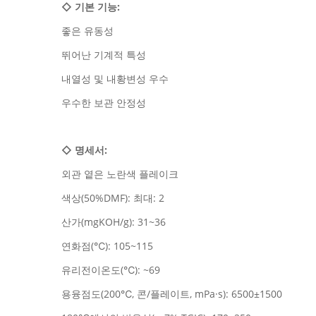
◇
기본 기능:
좋은 유동성
뛰어난 기계적 특성
내열성 및 내황변성 우수
우수한 보관 안정성
◇
명세서:
외관 옅은 노란색 플레이크
색상(50%DMF): 최대: 2
산가(mgKOH/g): 31~36
연화점(℃): 105~115
유리전이온도(℃): ~69
용융점도(200℃, 콘/플레이트, mPa·s): 6500±1500