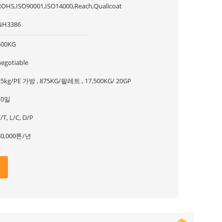
ROHS,ISO90001,ISO14000,Reach,Qualicoat
NH3386
500KG
negotiable
25kg/PE 가방 , 875KG/팔레트 , 17,500KG/ 20GP
10일
/T, L/C, D/P
80,000톤/년