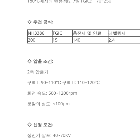
180℃에서의 반응성(s, 7% TGIC): 170~250
◇
추천 공식:
NH3386
TGIC
충전제 및 안료
레벨링제
200
15
140
2.4
◇
압출 조건:
2축 압출기
구역 I: 90~110℃ 구역 II: 110~120℃
회전 속도: 500~1200rpm
분말의 섬도: <100μm
◇
신청 조건:
정전기 살포: 40~70KV