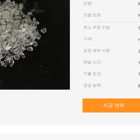
인증:
모델 번호:
최소 주문 수량:
가격:
포장 세부 사항:
배달 시간:
지불 조건:
T
공급 능력:
지금 연락