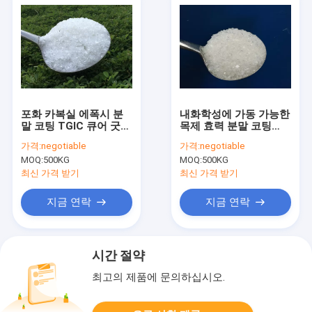
포화 카복실 에폭시 분
내화학성에 가동 가능한
말 코팅 TGIC 큐어 굿
목제 효력 분말 코팅
레벨링
TGIC 폴리에스테 수지
가격:
negotiable
가격:
negotiable
MOQ:
500KG
MOQ:
500KG
최신 가격 받기
최신 가격 받기
지금 연락
지금 연락
시간 절약
최고의 제품에 문의하십시오.