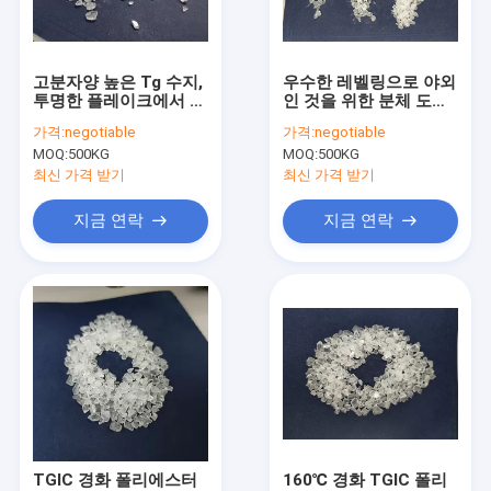
공장 견학
품질 관리
고분자양 높은 Tg 수지,
우수한 레벨링으로 야외
투명한 플레이크에서 열
인 것을 위한 분체 도료
문의하기
경화성 폴리에스터 수지
TGIC 폴리에스테르 수
가격:
negotiable
가격:
negotiable
지 수용성
MOQ:
500KG
MOQ:
500KG
조회를 요청하다
최신 가격 받기
최신 가격 받기
지금 연락
지금 연락
포화 폴리에스터 수지
분말 코팅 수지
폴리에스터 에폭시 수지
TGIC 폴리에스터 수지
HAA 폴리에스터
TGIC 경화 폴리에스터
160℃ 경화 TGIC 폴리