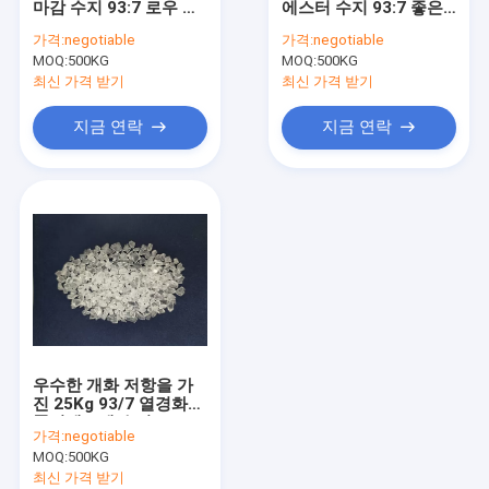
마감 수지 93:7 로우 베
에스터 수지 93:7 좋은
혼합 폴리에스터 수지
이크 파우더 코팅용
유동성 옥외 사용
가격:
negotiable
가격:
negotiable
MOQ:
이소시아네이트 수지
500KG
MOQ:
500KG
최신 가격 받기
최신 가격 받기
열경화성 분말 코팅
지금 연락
지금 연락
에폭시 수지 분말 코팅
MDF 분말 코팅
휠 파우더 코팅
분말 코팅 원료
물 기반 에폭시 페인트
우수한 개화 저항을 가
폴리에스터 폼 콤파운드
진 25Kg 93/7 열경화성
폴리에스테 수지
가격:
negotiable
MOQ:
500KG
최신 가격 받기