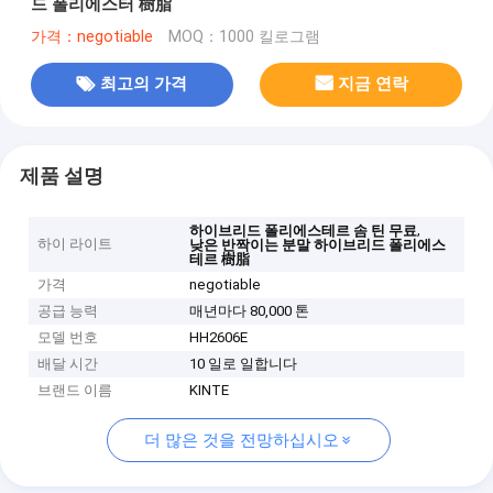
드 폴리에스터 樹脂
가격：negotiable
MOQ：1000 킬로그램
최고의 가격
지금 연락
제품 설명
,
하이브리드 폴리에스테르 솜 틴 무료
하이 라이트
낮은 반짝이는 분말 하이브리드 폴리에스
테르 樹脂
가격
negotiable
공급 능력
매년마다 80,000 톤
모델 번호
HH2606E
배달 시간
10 일로 일합니다
브랜드 이름
KINTE
더 많은 것을 전망하십시오